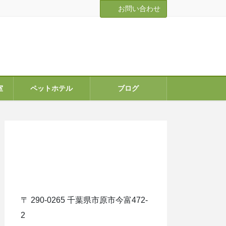
お問い合わせ
室
ペットホテル
ブログ
ア
イ
コ
ン
リ
ン
ク
〒 290-0265 千葉県市原市今富472-
2