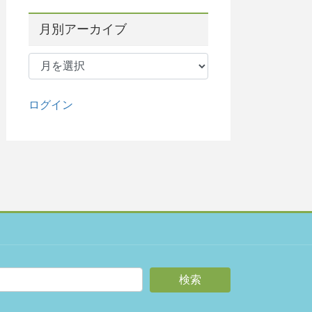
月別アーカイブ
月
別
ア
ー
ログイン
カ
イ
ブ