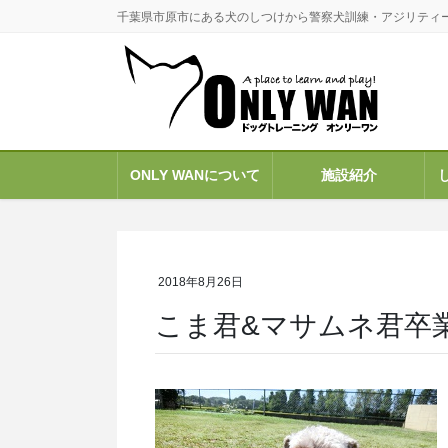
コ
ナ
千葉県市原市にある犬のしつけから警察犬訓練・アジリティ
ン
ビ
テ
ゲ
ン
ー
ツ
シ
に
ョ
移
ン
ONLY WANについて
施設紹介
動
に
移
動
2018年8月26日
こま君&マサムネ君卒