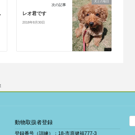
犬との毎日
次の記事
ん
レオ君です
2018年8月30日
業
動物取扱者登録
登録番号（訓練）：18-市原健福777-3