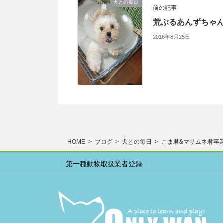
犬との毎日
前の記事
荒ぶるあんずちゃ
2018年8月25日
HOME
ブログ
犬との毎日
こま君&マサムネ君卒
第一種動物取扱業者登録