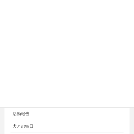
しつけ・訓練コース
アジリティートレーニング
フライボール教室
ペットホテル
ブログ
ブログカテゴリ
ある日の風景
お知らせ
活動報告
犬との毎日