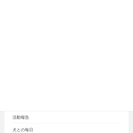
しつけ・訓練コース
アジリティートレーニング
フライボール教室
ペットホテル
ブログ
ブログカテゴリ
ある日の風景
お知らせ
活動報告
犬との毎日