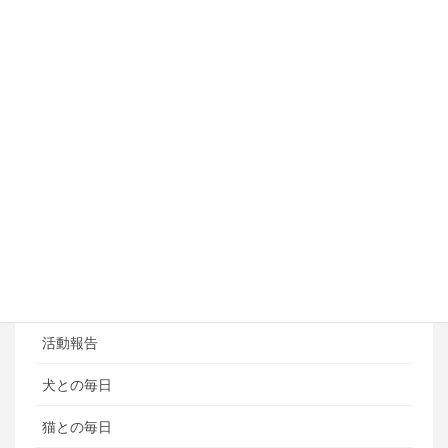
アジリティートレーニング
フライボール教室
ペットホテル
ブログ
ブログカテゴリ
ある日の風景
お知らせ
活動報告
犬との毎日
猫との毎日