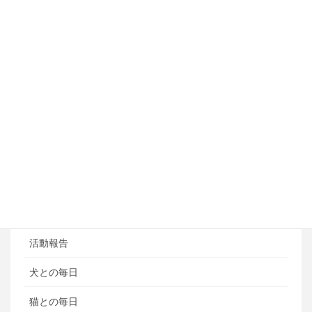
アジリティートレーニング
フライボール教室
ペットホテル
ブログ
ブログカテゴリ
ある日の風景
お知らせ
活動報告
犬との毎日
猫との毎日