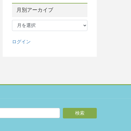
月別アーカイブ
月
別
ア
ー
ログイン
カ
イ
ブ