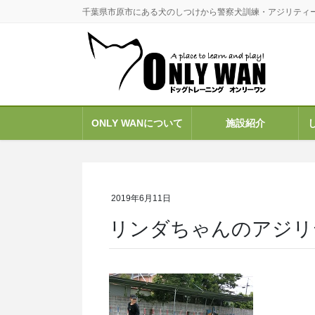
コ
ナ
千葉県市原市にある犬のしつけから警察犬訓練・アジリティ
ン
ビ
テ
ゲ
ン
ー
ツ
シ
に
ョ
移
ン
ONLY WANについて
施設紹介
動
に
移
動
2019年6月11日
リンダちゃんのアジリ