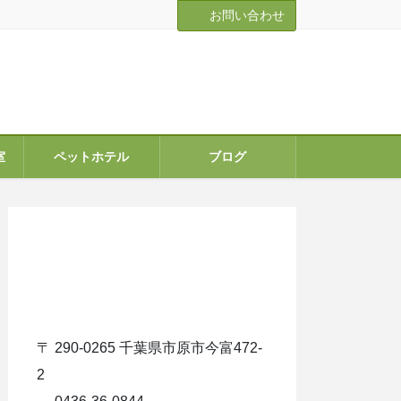
お問い合わせ
室
ペットホテル
ブログ
ア
イ
コ
ン
リ
ン
ク
〒 290-0265 千葉県市原市今富472-
2