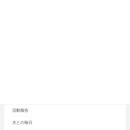
しつけ・訓練コース
アジリティートレーニング
フライボール教室
ペットホテル
ブログ
ブログカテゴリ
ある日の風景
お知らせ
活動報告
犬との毎日