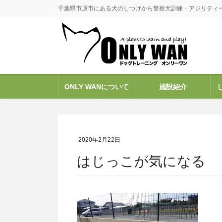
コ
ナ
千葉県市原市にある犬のしつけから警察犬訓練・アジリティ
ン
ビ
テ
ゲ
ン
ー
ツ
シ
に
ョ
移
ン
ONLY WANについて
施設紹介
動
に
移
動
2020年2月22日
はじっこが気になる