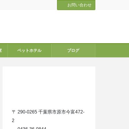
お問い合わせ
室
ペットホテル
ブログ
ア
イ
コ
ン
リ
ン
ク
〒 290-0265 千葉県市原市今富472-
2