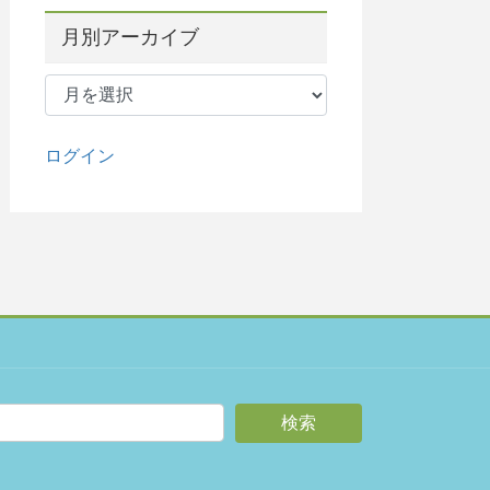
月別アーカイブ
月
別
ア
ー
ログイン
カ
イ
ブ