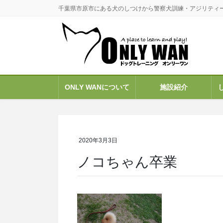
コ
ナ
千葉県市原市にある犬のしつけから警察犬訓練・アジリティ
ン
ビ
テ
ゲ
ン
ー
ツ
シ
に
ョ
移
ン
ONLY WANについて
施設紹介
動
に
移
動
2020年3月3日
ノコちゃん卒業