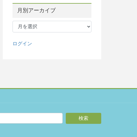
月別アーカイブ
月
別
ア
ー
ログイン
カ
イ
ブ