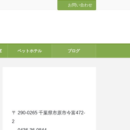
お問い合わせ
室
ペットホテル
ブログ
ア
イ
コ
ン
リ
ン
ク
〒 290-0265 千葉県市原市今富472-
2