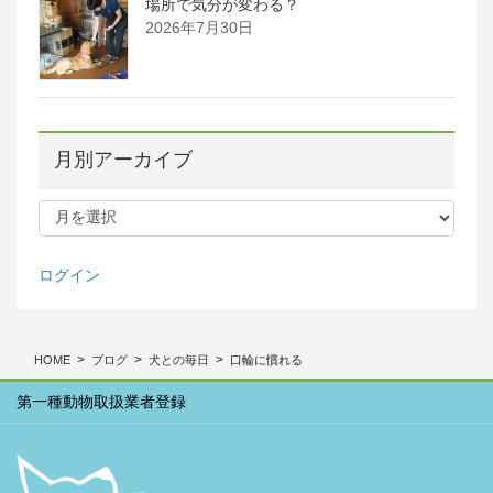
場所で気分が変わる？
2026年7月30日
月別アーカイブ
月
別
ア
ー
ログイン
カ
イ
ブ
HOME
ブログ
犬との毎日
口輪に慣れる
第一種動物取扱業者登録