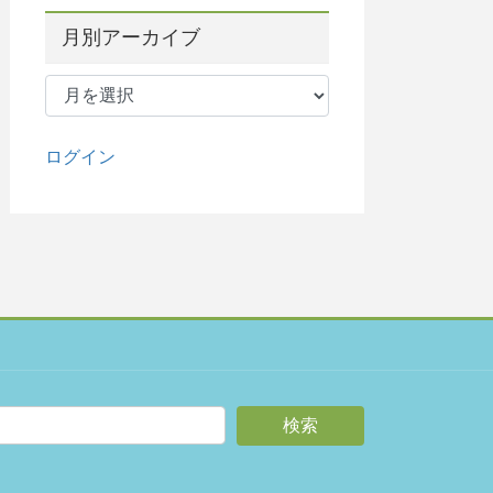
月別アーカイブ
月
別
ア
ー
ログイン
カ
イ
ブ