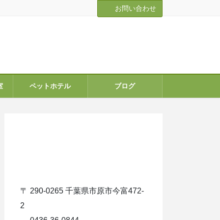
お問い合わせ
室
ペットホテル
ブログ
ア
イ
コ
ン
リ
ン
ク
〒 290-0265 千葉県市原市今富472-
2