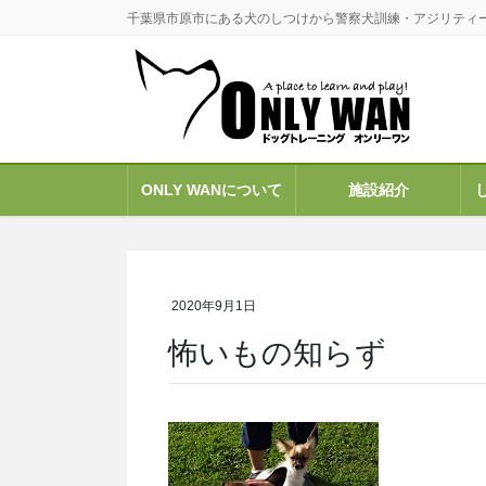
コ
ナ
千葉県市原市にある犬のしつけから警察犬訓練・アジリティ
ン
ビ
テ
ゲ
ン
ー
ツ
シ
に
ョ
移
ン
ONLY WANについて
施設紹介
動
に
移
動
2020年9月1日
怖いもの知らず