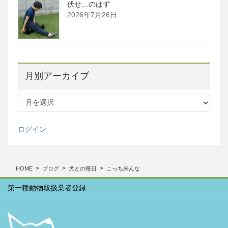
伏せ…のはず
2026年7月26日
月別アーカイブ
月
別
ア
ー
ログイン
カ
イ
ブ
HOME
ブログ
犬との毎日
こっち来んな
第一種動物取扱業者登録