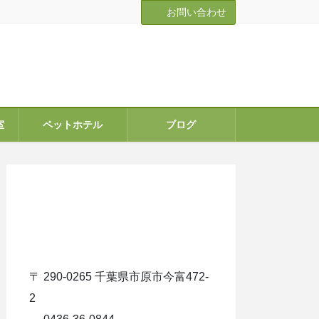
お問い合わせ
室
ペットホテル
ブログ
ア
イ
コ
ン
リ
ン
ク
〒 290-0265 千葉県市原市今富472-
2