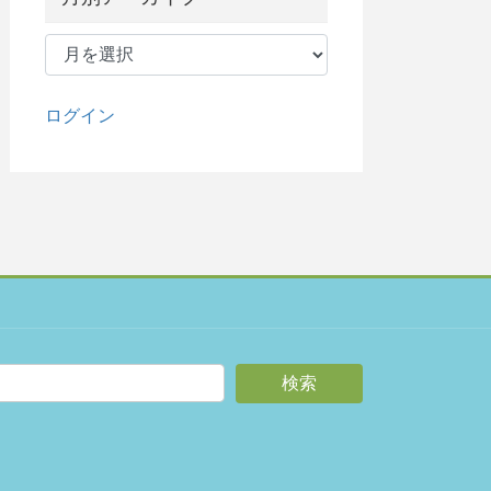
月
別
ア
ー
ログイン
カ
イ
ブ