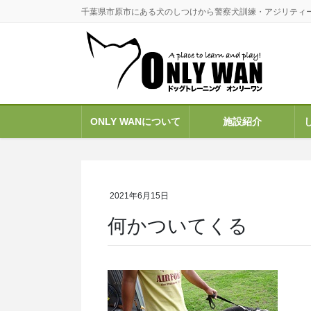
コ
ナ
千葉県市原市にある犬のしつけから警察犬訓練・アジリティ
ン
ビ
テ
ゲ
ン
ー
ツ
シ
に
ョ
移
ン
ONLY WANについて
施設紹介
動
に
移
動
2021年6月15日
何かついてくる