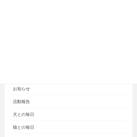
アジリティートレーニング
フライボール教室
ペットホテル
ブログ
ブログカテゴリ
ある日の風景
お知らせ
活動報告
犬との毎日
猫との毎日