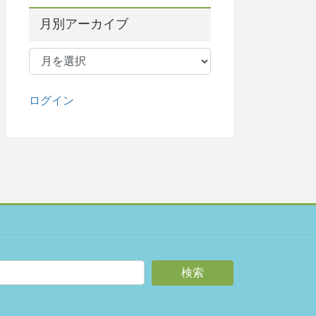
月別アーカイブ
月
別
ア
ー
ログイン
カ
イ
ブ