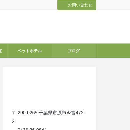
お問い合わせ
室
ペットホテル
ブログ
ア
イ
コ
ン
リ
ン
ク
〒 290-0265 千葉県市原市今富472-
2