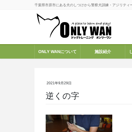
コ
ナ
千葉県市原市にある犬のしつけから警察犬訓練・アジリティ
ン
ビ
テ
ゲ
ン
ー
ツ
シ
に
ョ
移
ン
ONLY WANについて
施設紹介
動
に
移
動
2021年9月29日
逆くの字