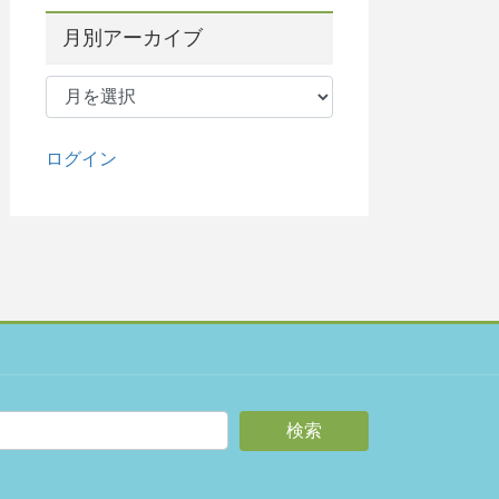
月別アーカイブ
月
別
ア
ー
ログイン
カ
イ
ブ