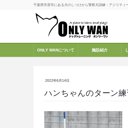
コ
ナ
千葉県市原市にある犬のしつけから警察犬訓練・アジリティ
ン
ビ
テ
ゲ
ン
ー
ツ
シ
に
ョ
移
ン
ONLY WANについて
施設紹介
動
に
移
動
2022年6月14日
ハンちゃんのターン練