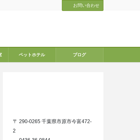
お問い合わせ
室
ペットホテル
ブログ
ア
イ
コ
ン
リ
ン
ク
〒 290-0265 千葉県市原市今富472-
2