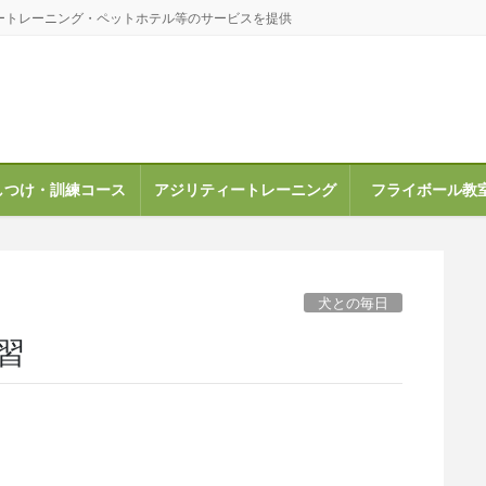
ートレーニング・ペットホテル等のサービスを提供
しつけ・訓練コース
アジリティートレーニング
フライボール教
犬との毎日
習