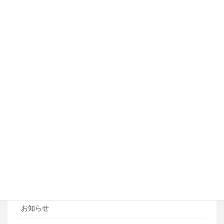
施設紹介
アクセス
しつけ・訓練コース
アジリティートレーニング
フライボール教室
ペットホテル
ブログ
ブログカテゴリ
ある日の風景
お知らせ