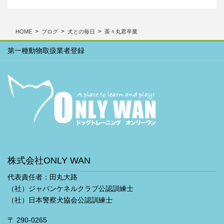
カ
イ
ブ
HOME
ブログ
犬との毎日
茶々丸君卒業
第一種動物取扱業者登録
株式会社ONLY WAN
代表責任者：田丸大路
（社）ジャパンケネルクラブ公認訓練士
（社）日本警察犬協会公認訓練士
〒 290-0265