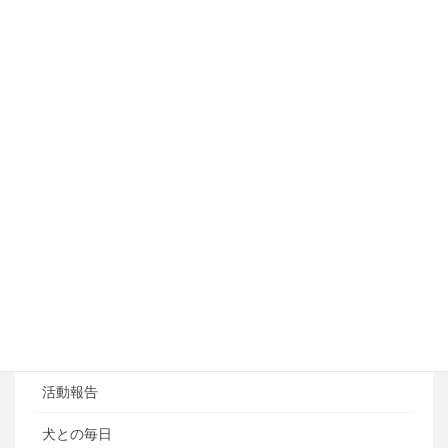
しつけ・訓練コース
アジリティートレーニング
フライボール教室
ペットホテル
ブログ
ブログカテゴリ
ある日の風景
お知らせ
活動報告
犬との毎日