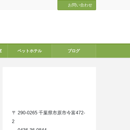
お問い合わせ
室
ペットホテル
ブログ
ア
イ
コ
ン
リ
ン
ク
〒 290-0265 千葉県市原市今富472-
2