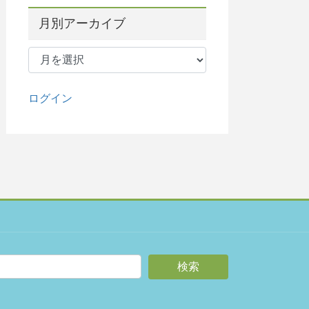
月別アーカイブ
月
別
ア
ー
ログイン
カ
イ
ブ