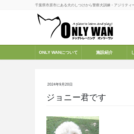
コ
ナ
千葉県市原市にある犬のしつけから警察犬訓練・アジリティ
ン
ビ
テ
ゲ
ン
ー
ツ
シ
に
ョ
移
ン
ONLY WANについて
施設紹介
動
に
移
動
2024年9月20日
ジョニー君です