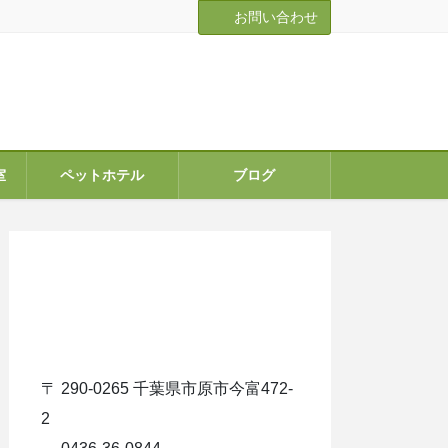
お問い合わせ
室
ペットホテル
ブログ
ア
イ
コ
ン
リ
ン
ク
〒 290-0265 千葉県市原市今富472-
2