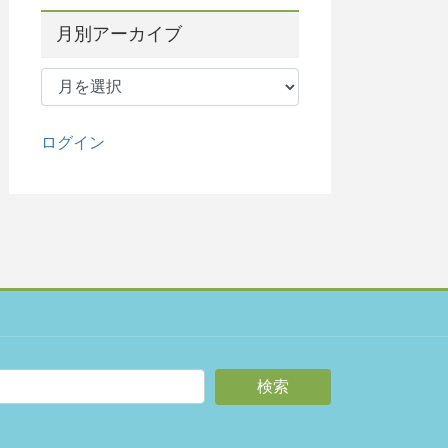
月別アーカイブ
月
別
ア
ー
ログイン
カ
イ
ブ