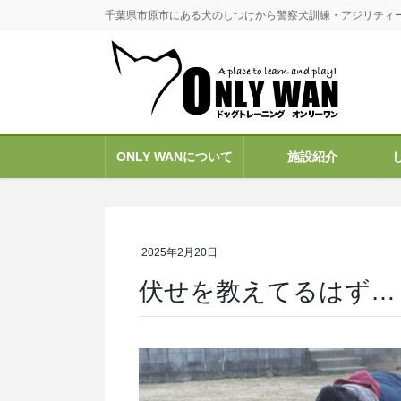
コ
ナ
千葉県市原市にある犬のしつけから警察犬訓練・アジリティ
ン
ビ
テ
ゲ
ン
ー
ツ
シ
に
ョ
移
ン
ONLY WANについて
施設紹介
動
に
移
動
2025年2月20日
伏せを教えてるはず…