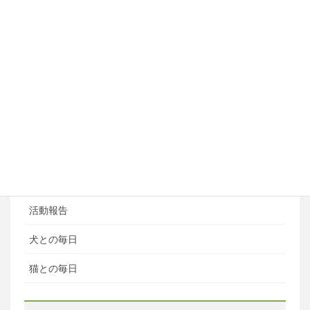
フライボール教室
ペットホテル
ブログ
ブログカテゴリ
ある日の風景
お知らせ
活動報告
犬との毎日
猫との毎日