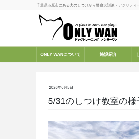
コ
ナ
千葉県市原市にある犬のしつけから警察犬訓練・アジリティ
ン
ビ
テ
ゲ
ン
ー
ツ
シ
に
ョ
移
ン
ONLY WANについて
施設紹介
動
に
移
動
2026年6月5日
5/31のしつけ教室の様