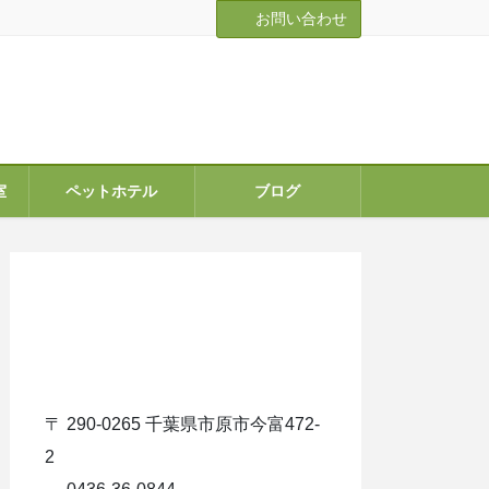
お問い合わせ
室
ペットホテル
ブログ
ア
イ
コ
ン
リ
ン
ク
〒 290-0265 千葉県市原市今富472-
2