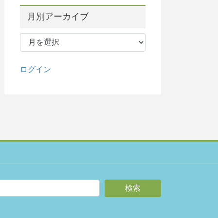
月別アーカイブ
月
別
ア
ー
ログイン
カ
イ
ブ