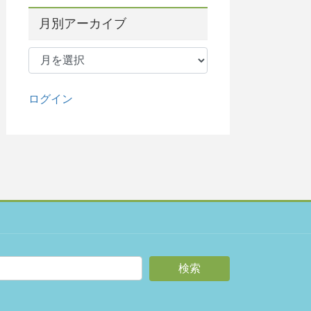
月別アーカイブ
月
別
ア
ー
ログイン
カ
イ
ブ