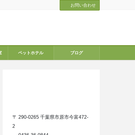
お問い合わせ
室
ペットホテル
ブログ
ア
イ
コ
ン
リ
ン
ク
〒 290-0265 千葉県市原市今富472-
2