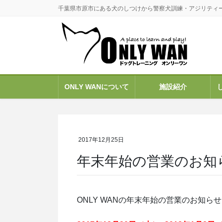
コ
ナ
千葉県市原市にある犬のしつけから警察犬訓練・アジリティ
ン
ビ
テ
ゲ
ン
ー
ツ
シ
に
ョ
移
ン
ONLY WANについて
施設紹介
動
に
移
動
2017年12月25日
年末年始の営業のお知
ONLY WANの年末年始の営業のお知ら