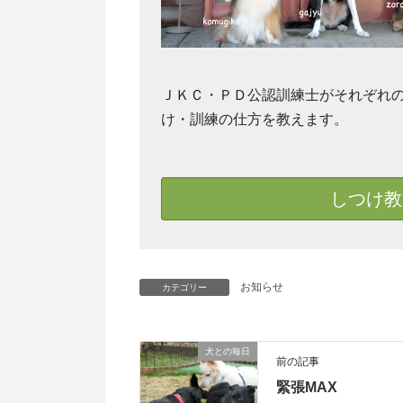
ＪＫＣ・ＰＤ公認訓練士がそれぞれ
け・訓練の仕方を教えます。
しつけ教
お知らせ
カテゴリー
犬との毎日
前の記事
緊張MAX